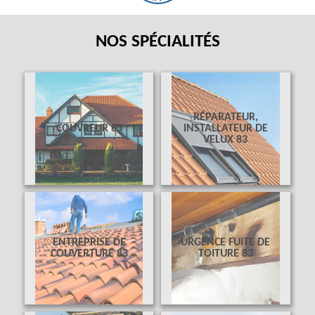
NOS SPÉCIALITÉS
RÉPARATEUR,
COUVREUR 83
INSTALLATEUR DE
VELUX 83
ENTREPRISE DE
URGENCE FUITE DE
COUVERTURE 83
TOITURE 83